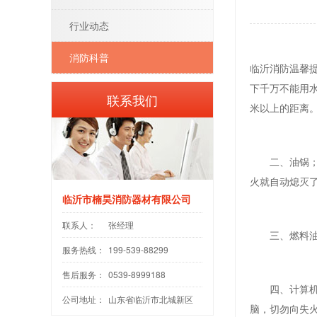
行业动态
消防科普
临沂
消防
温馨
下千万不能用水
联系我们
米以上的距离
二、油锅；油
火就自动熄灭
临沂市楠昊消防器材有限公司
联系人：
张经理
三、燃料油、
服务热线：
199-539-88299
售后服务：
0539-8999188
四、计算机；
公司地址：
山东省临沂市北城新区
脑，切勿向失