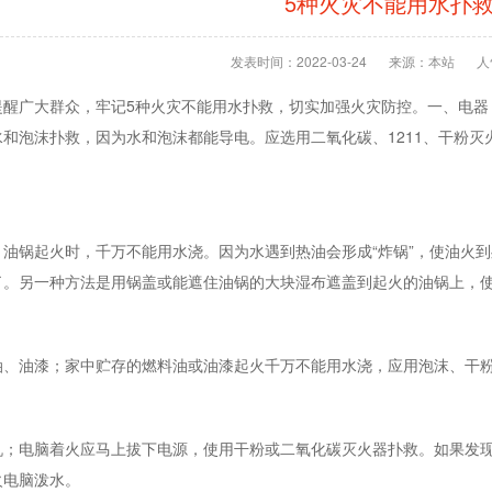
5种火灾不能用水扑
发表时间：2022-03-24
来源：本站
人
提醒广大群众，牢记5种火灾不能用水扑救，切实加强火灾防控。一、电器
和泡沫扑救，因为水和泡沫都能导电。应选用二氧化碳、1211、干粉
灭
。
锅起火时，千万不能用水浇。因为水遇到热油会形成“炸锅”，使油火到
了。另一种方法是用锅盖或能遮住油锅的大块湿布遮盖到起火的油锅上，
油漆；家中贮存的燃料油或油漆起火千万不能用水浇，应用泡沫、干粉或
电脑着火应马上拔下电源，使用干粉或二氧化碳
灭火器
扑救。如果发
火电脑泼水。