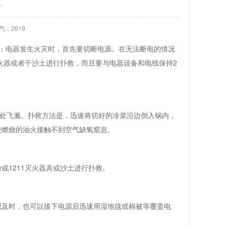
救
气：2619
；电器发生火灾时，首先要切断电源。在无法断电的情况
火器
或者干沙土进行扑救，而且要与电器设备和电线保持2
处飞溅。扑救方法是，迅速将切好的冷菜沿边倒入锅内，
使燃烧的油火接触不到空气缺氧窒息。
1211
灭火器
具或沙土进行扑救。
现及时，也可以拔下电源后迅速用湿地毯或棉被等覆盖电