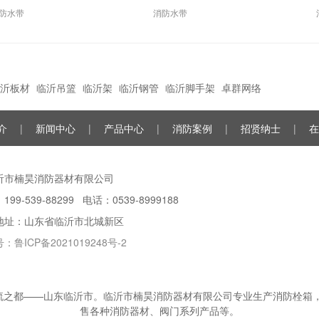
防水带
消防水带
沂板材
临沂吊篮
临沂架
临沂钢管
临沂脚手架
卓群网络
介
|
新闻中心
|
产品中心
|
消防案例
|
招贤纳士
|
在
临沂市楠昊消防器材有限公司
99-539-88299 电话：0539-8999188
地址：山东省临沂市北城新区
号：
鲁ICP备2021019248号-2
流之都——山东临沂市。临沂市楠昊消防器材有限公司专业生产消防栓箱，
售各种消防器材、阀门系列产品等。