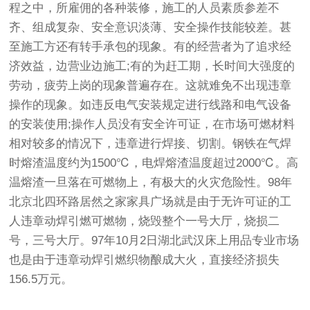
程之中，所雇佣的各种装修，施工的人员素质参差不
齐、组成复杂、安全意识淡薄、安全操作技能较差。甚
至施工方还有转手承包的现象。有的经营者为了追求经
济效益，边营业边施工;有的为赶工期，长时间大强度的
劳动，疲劳上岗的现象普遍存在。这就难免不出现违章
操作的现象。如违反电气安装规定进行线路和电气设备
的安装使用;操作人员没有安全许可证，在市场可燃材料
相对较多的情况下，违章进行焊接、切割。钢铁在气焊
时熔渣温度约为1500℃，电焊熔渣温度超过2000℃。高
温熔渣一旦落在可燃物上，有极大的火灾危险性。98年
北京北四环路居然之家家具广场就是由于无许可证的工
人违章动焊引燃可燃物，烧毁整个一号大厅，烧损二
号，三号大厅。97年10月2日湖北武汉床上用品专业市场
也是由于违章动焊引燃织物酿成大火，直接经济损失
156.5万元。