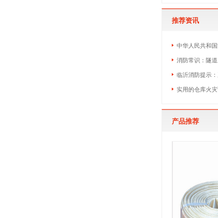
推荐资讯
中华人民共和国
消防常识：隧道
临沂消防提示：
实用的仓库火灾
产品推荐