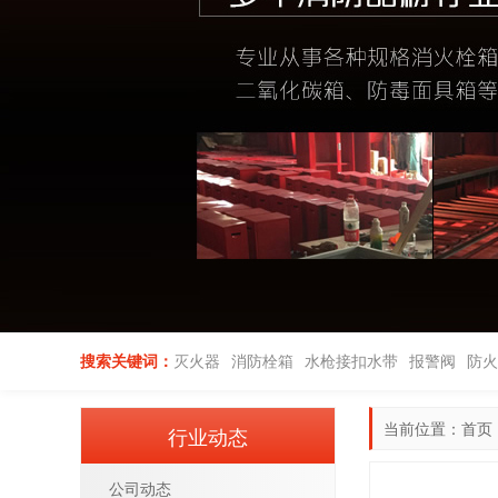
搜索关键词：
灭火器
消防栓箱
水枪接扣水带
报警阀
防火
当前位置：
首页
行业动态
公司动态