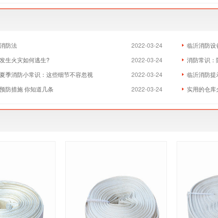
消防法
2022-03-24
临沂消防设
发生火灾如何逃生?
2022-03-24
消防常识：
夏季消防小常识：这些细节不容忽视
2022-03-24
临沂消防提
预防措施 你知道几条
2022-03-24
实用的仓库