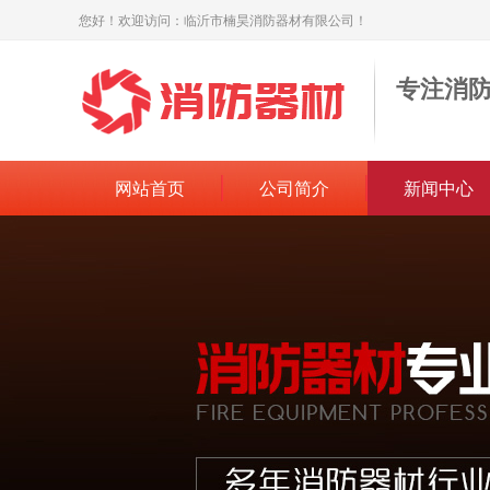
您好！欢迎访问：临沂市楠昊消防器材有限公司！
专注消
网站首页
公司简介
新闻中心