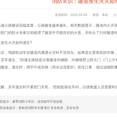
消防常识：隧道发生火灾如
发表时间：2022-03-24
来源：本站
人
高速公路建设迅猛发展，公路隧道越来越长。相关数据显示，隧道内火灾
防
部门的防火专家日前梳理了隧道中可能存在的火患，并给出了行经隧道
道发生火灾如何逃生?
，驾驶机动车在隧道内遭遇火灾时不宜掉头。如果是位置靠前的车辆，
，弃车逃生。*的逃生路线是沿着隧道内侧跑，内侧墙壁上防火门（门上方
的隧道。逃生时，用手巾或衣物（用水沾湿更好）捂住口鼻，借以滤烟防毒
，弃车逃生时不要把门关死，*把钥匙留在车内，以便救援人员需要时
防提示：夏季消防小常识：这些细节不容忽视
防设备提示：群租房消防常识要谨记 安全租房，安全住房