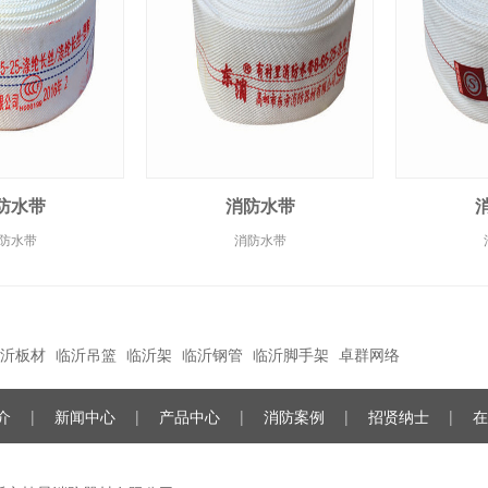
防水带
消防水带
防水带
消防水带
沂板材
临沂吊篮
临沂架
临沂钢管
临沂脚手架
卓群网络
介
|
新闻中心
|
产品中心
|
消防案例
|
招贤纳士
|
在