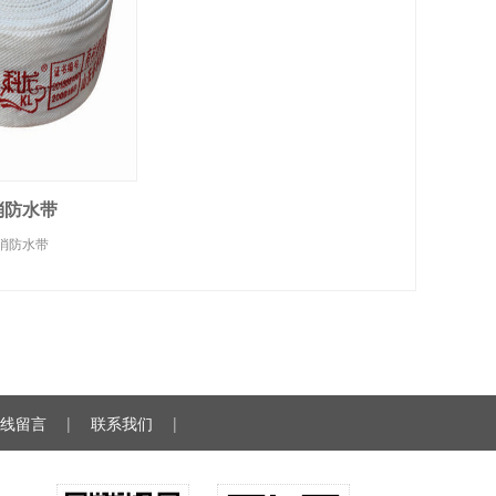
消防水带
消防水带
线留言
|
联系我们
|