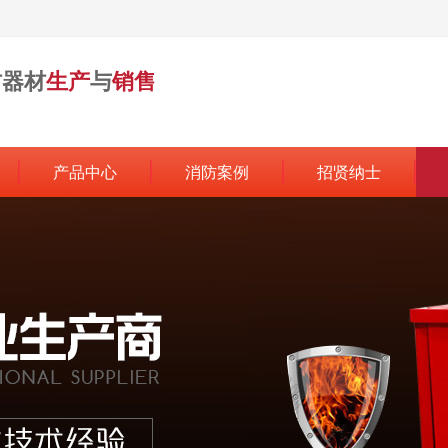
防器材
生产
与
销售
产品中心
消防案例
招贤纳士